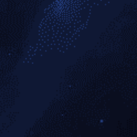
下，各个球员之间必须建立深厚默契，相互支持
与此同时，加强内部沟通也是提升团队凝聚力的
胆表达自己的看法与建议，使其感受到自己是这
都自觉承担责任，并为共同目标努力时，那么整
此外，与教练之间良好的互动关系也至关重要。
位球员的心理状态，让他们保持积极向上的心态
小组，使得所有人在共同目标下齐心协力，有效
总结：
综上所述，中国国家足球队虽然在本届亚洲杯上
手仍需谨慎应战。在充分发挥自身优势之余，更
更好地适应各种复杂局势。同时，通过强化团队
会极大提高成功几率，实现历史性的突围成果。