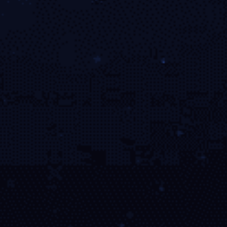
媒庆祝全队逆转
-31
欧宝网页版
欧宝网页版官方网站【KY1.AC】官网认证:手机版、app下
、登录入口、官方网站、网页版、平台、网址、地址、注
册、娱乐，欧宝网页版(中国)官方网站欢迎大家选择真正的