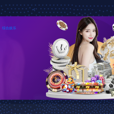
体育
下载App
公司简介
权威体育数据
供包括NBA、英超、欧洲杯、
信赖。