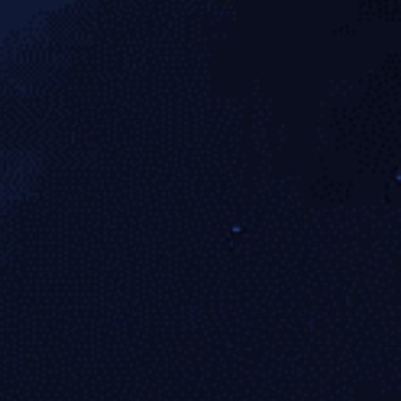
未来，希望中国足球能够继续借助这样的机遇，
期待着他们在国际舞台上绽放光彩！