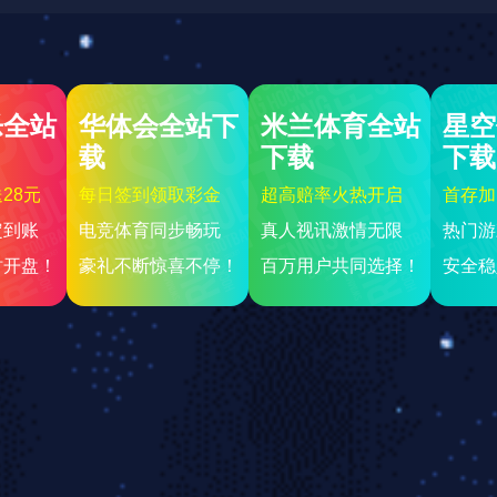
性。希望通过深入分析，为广大球迷提供更全面
1、国足签运带来的机遇
近年来，国足在国际比赛中的表现起伏不定，但
小组赛阶段，中国队抽到了相对较弱的对手，这
晋级。这不仅能够提升球队士气，还能为后续比
此外，良好的签运也给教练团队带来了战术上的
得令人满意的成绩，教练可以根据不同对手调整
疑会增强国足整体竞争力。
最重要的是，在这次亚洲杯上，如果国足能够利
能让球迷看到希望，从而引发更高的关注度和支
常积极的一步。
2、全员力量型对手的威胁