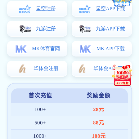
常见风险威胁
暴力破解尝试
账户冒用登录
中间人劫持
数据泄露与滥用
非法脚本注入
欧宝网页版-欧宝(中国)防护体系
高强度密码加密机制
实时设备监测与IP识别
HTTPS + TLS 1.3 加密协议
行为日志审计 + 异常告警
XSS/SQL注入防护规则引擎