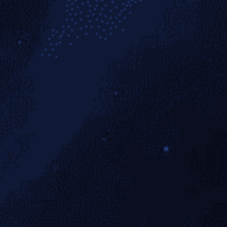
展望未来，随着季后赛深入进行，香港金牛队需
下来的比赛中，他们需要更好地把握每一个机会
够持续走远。而对于其他竞争者而言，更加严峻
不断成长壮大的劲旅。
总结：
综上所述，本场季后赛首战中的胜利充分体现出
量还是团队协作，都彰显出他们追求成功的不懈
次完美演绎，为今后的征程打下坚实基础。
期待香港金牛队继续保持这种良好势头，在接下
在未来取得更大的辉煌成就！