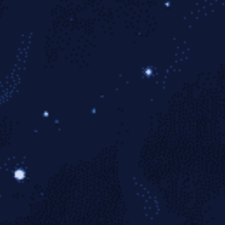
除了外援的精彩表现，金牛队全体球员之间默契
位球员都能迅速判断形势并作出反应，这使得他
攻。特别是在快攻阶段，他们通过精准传递，将
更值得一提的是，在防守端，所有球员都保持高
极高的执行力和纪律性。这样的团队氛围不仅提
此之间的信任感，使整个团队如同一个整体般运
教练组也充分利用这一点，通过调整战术部署，
好的团队氛围下，全体成员齐心协力，共同朝着
的凝聚力。
3、战术执行有效
香港金牛队在本场季后赛首战中的战术安排可谓
略，不仅强调快节奏进攻，还注重外围投射与内