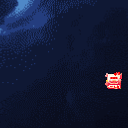
阵容，以应对对手突然加强防守。这一果断
。此外，通过灵活运用变化多样的人盯人或
空间，为自己创造更多反击机会。
临时情况处理也显得游刃有余。这种高水平
，更是整个团队长期磨合与训练成果的一次
广泛关注与热议。众多评论认为，这场比赛
要标志。同时，对各大体育评论员来说，这
开始重新审视面对金牛队时需要采取的新策