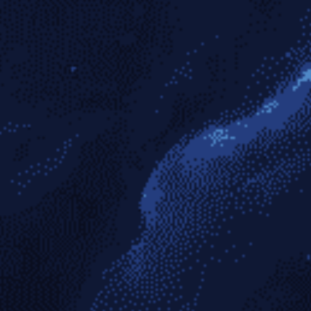
球队始终保持进攻压力，让对方难以适应。
例如，在第一节开局阶段，教练及时叫停并调整
决策帮助金牛队迅速调整状态，再次将比分拉开
区域联防策略，有效遏制了对方核心球员的发展
整场比赛下来，金牛队不仅执行力强，而且对于
的战术素养，不仅体现出教练组深厚的理论功底
集中展现。
4、赛后反响与未来展望
这场胜利之后，香港金牛队引发了媒体和粉丝们
不仅是一场简单的胜利，而是球队实力提升的重
也为接下来的赛事增添了一层悬念，各支球队都
略。