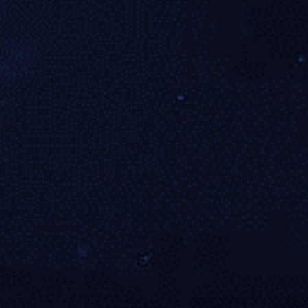
斯默契度提升
徐静雨点评KD常规赛数据
穆哈雷莫
过于追求
判持续英