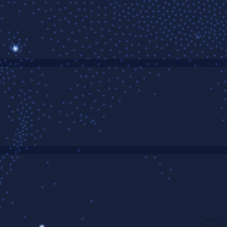
在香港金牛队的季后赛首战中，球队以卓越的表
示了球队的整体实力，更是三位外援共同发力的
的团队合作精神，使得对手难以招架。本篇文章
括外援的贡献、团队配合的默契、战术执行的有